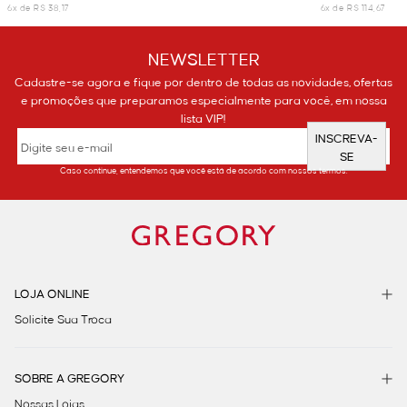
6x de R$ 38,17
6x de R$ 114,67
NEWSLETTER
Cadastre-se agora e fique por dentro de todas as novidades, ofertas
e promoções que preparamos especialmente para você, em nossa
lista VIP!
INSCREVA-
SE
Caso continue, entendemos que você está de acordo com nossos termos.
LOJA ONLINE
Solicite Sua Troca
SOBRE A GREGORY
Nossas Lojas