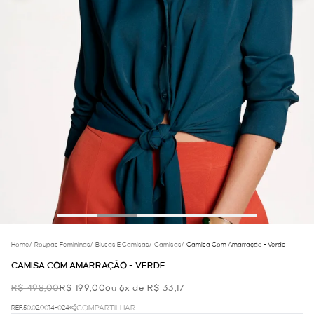
Home
/
Roupas Femininas
/
Blusas E Camisas
/
Camisas
/
Camisa Com Amarração - Verde
CAMISA COM AMARRAÇÃO - VERDE
R$ 498,00
R$ 199,00
ou 6x de R$ 33,17
REF.50.02.0014-024
COMPARTILHAR