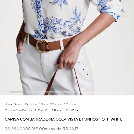
Home
/
Roupas Femininas
/
Blusas E Camisas
/
Camisas
/
Camisa Com Barrado Na Gola Vista E Punhos - Off White
CAMISA COM BARRADO NA GOLA VISTA E PUNHOS - OFF WHITE
R$ 558,00
R$ 169,00
ou 6x de R$ 28,17