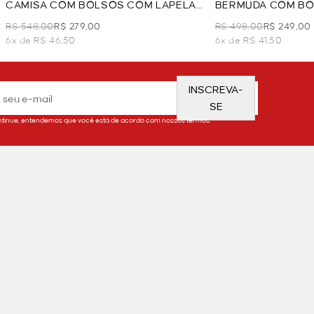
CAMISA COM BOLSOS COM LAPELA
BERMUDA COM BO
- PRETO
R$ 548,00
R$ 279,00
R$ 498,00
R$ 249,00
6x de R$ 46,50
6x de R$ 41,50
INSCREVA-
SE
tinue, entendemos que você está de acordo com nossos termos.