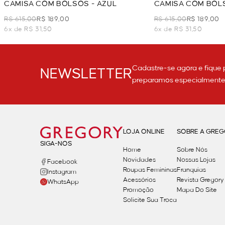
CAMISA COM BOLSOS - AZUL
CAMISA COM BOLS
R$ 615,00
R$ 189,00
R$ 615,00
R$ 189,00
6x de R$ 31,50
6x de R$ 31,50
Cadastre-se agora e fique 
NEWSLETTER
preparamos especialmente p
LOJA ONLINE
SOBRE A GRE
SIGA-NOS
Home
Sobre Nós
Novidades
Nossas Lojas
Facebook
Roupas Femininas
Franquias
Instagram
Acessórios
Revista Gregory
WhatsApp
Promoção
Mapa Do Site
Solicite Sua Troca