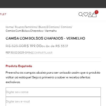
0
TLET
Home
/
Roupas Femininas
/
Blusas E Camisas
/
Camisas
/
Camisa Com Bolsos Chapados - Vermelho
CAMISA COM BOLSOS CHAPADOS - VERMELHO
R$ 525,00
R$ 199,00
ou 6x de R$ 33,17
REF.50.02.0025-048
COMPARTILHAR
Produto Esgotado
Preencha os campos abaixo para ser avisado assim que o produto
voltar ao estoque! Seja o primeiro a saber e receba ofertas
exclusivas.