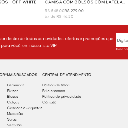
OS - OFF WHITE
CAMISA COM BOLSOS COM LAPELA
- CARAMELO
R$ 548,00
R$ 279,00
6x de R$ 46,50
por dentro de todas as novidades, ofertas e promoções que
ara você, em nossa lista VIP!
Caso con
GORY
MAIS BUSCADOS
CENTRAL DE ATENDIMENTO
Bermudas
Política de troca
Blazer
Fale conosco
Blusas
Politica de privacidade
Calças
Contato
Casacos e Jaquetas
Macacão
Saias
Vestidos