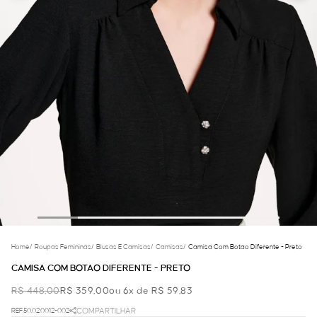
Home
/
Roupas Femininas
/
Blusas E Camisas
/
Camisas
/
Camisa Com Botao Diferente - Preto
CAMISA COM BOTAO DIFERENTE - PRETO
R$ 448,00
R$ 359,00
ou 6x de R$ 59,83
REF.50.02.0012-002
COMPARTILHAR