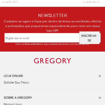
6x de R$ 113,17
6x de R$ 38,00
NEWSLETTER
Cadastre-se agora e fique por dentro de todas as novidades, ofertas
e promoções que preparamos especialmente para você, em nossa
lista VIP!
INSCREVA-
SE
Caso continue, entendemos que você está de acordo com nossos termos.
LOJA ONLINE
Solicite Sua Troca
SOBRE A GREGORY
Nossas Lojas