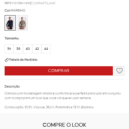
REF.50.02.0234-041
COMPARTILHAR
Cor:
MARINHO
Tamanho:
36
38
40
42
44
Tabela de Medidas
COMPRAR
Descrição
Camisa com modelagem ampla é confortável e perfeita para usar em conjunto
com a calça para um look que você vai querer usar sempre.
Composição: 51,3% Viscose, 35,6% Poliamida e 13,1% Elastano
COMPRE O LOOK