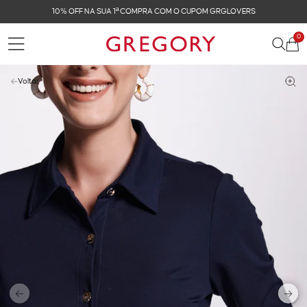
OMPRA COM O CUPOM GRGLOVERS
FRETE GRÁTIS N
0
Voltar