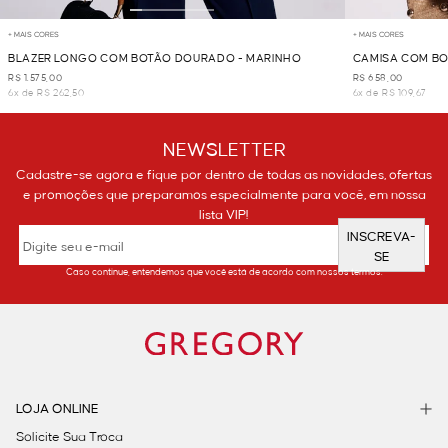
+ MAIS CORES
+ MAIS CORES
BLAZER LONGO COM BOTÃO DOURADO - MARINHO
CAMISA COM BO
R$ 1.575,00
R$ 658,00
6x de R$ 262,50
6x de R$ 109,67
NEWSLETTER
Cadastre-se agora e fique por dentro de todas as novidades, ofertas
e promoções que preparamos especialmente para você, em nossa
lista VIP!
INSCREVA-
SE
Caso continue, entendemos que você está de acordo com nossos termos.
LOJA ONLINE
Solicite Sua Troca