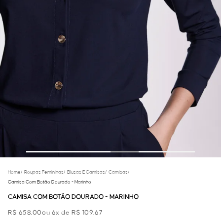
Home
/
Roupas Femininas
/
Blusas E Camisas
/
Camisas
/
Camisa Com Botão Dourado - Marinho
CAMISA COM BOTÃO DOURADO - MARINHO
R$ 658,00
ou 6x de R$ 109,67