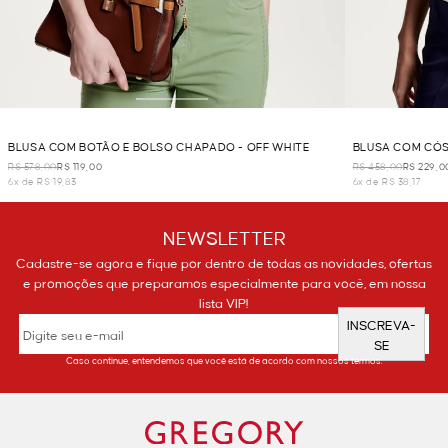
BLUSA COM BOTÃO E BOLSO CHAPADO - OFF WHITE
BLUSA COM CÓS
R$ 578,00
R$ 119,00
R$ 458,00
R$ 229,0
6x de R$ 19,83
6x de R$ 38,17
NEWSLETTER
Cadastre-se agora e fique por dentro de todas as novidades, ofertas
e promoções que preparamos especialmente para você, em nossa
lista VIP!
INSCREVA-
SE
Caso continue, entendemos que você está de acordo com nossos termos.