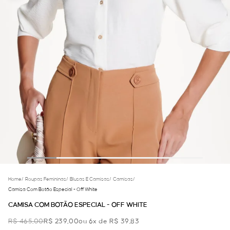
Home
/
Roupas Femininas
/
Blusas E Camisas
/
Camisas
/
Camisa Com Botão Especial - Off White
CAMISA COM BOTÃO ESPECIAL - OFF WHITE
R$ 465,00
R$ 239,00
ou 6x de R$ 39,83