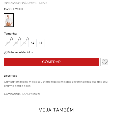
REF.50.02.0112-175
COMPARTILHAR
Cor:
OFF WHITE
Tamanho:
36
38
40
42
44
Tabela de Medidas
COMPRAR
Descrição
Camisa tem tecido macio seu shape reto com botões diferenciados que dão seu
charme para a peça.
Composição: 100% Poliéster
VEJA TAMBÉM