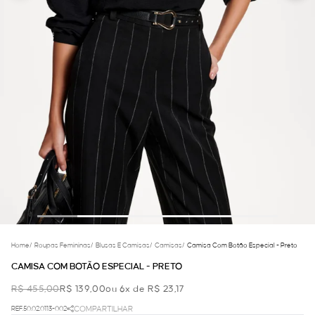
Home
/
Roupas Femininas
/
Blusas E Camisas
/
Camisas
/
Camisa Com Botão Especial - Preto
CAMISA COM BOTÃO ESPECIAL - PRETO
R$ 455,00
R$ 139,00
ou 6x de R$ 23,17
REF.50.02.0113-002
COMPARTILHAR