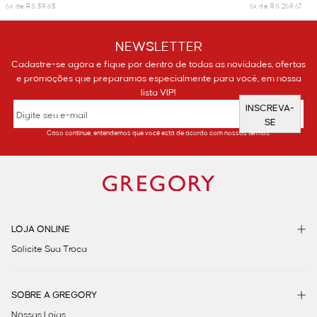
6x de R$ 39,83
6x de R$ 269,67
NEWSLETTER
Cadastre-se agora e fique por dentro de todas as novidades, ofertas
e promoções que preparamos especialmente para você, em nossa
lista VIP!
INSCREVA-
SE
Caso continue, entendemos que você está de acordo com nossos termos.
LOJA ONLINE
Solicite Sua Troca
SOBRE A GREGORY
Nossas Lojas