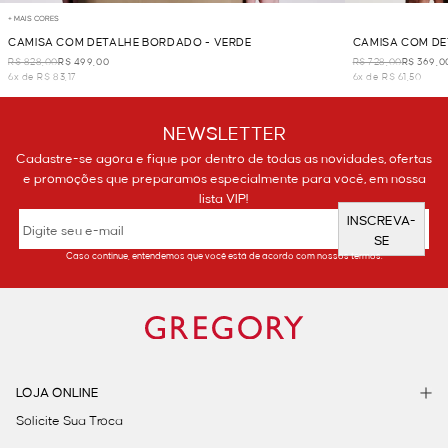
+ MAIS CORES
CAMISA COM DETALHE BORDADO - VERDE
CAMISA COM DE
R$ 828,00
R$ 499,00
R$ 728,00
R$ 369,0
6x de R$ 83,17
6x de R$ 61,50
NEWSLETTER
Cadastre-se agora e fique por dentro de todas as novidades, ofertas
e promoções que preparamos especialmente para você, em nossa
lista VIP!
INSCREVA-
SE
Caso continue, entendemos que você está de acordo com nossos termos.
LOJA ONLINE
Solicite Sua Troca