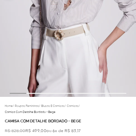
Home
/
Roupas Femininas
/
Blusas E Camisas
/
Camisas
/
Camisa Com Detalhe Bordado - Bege
CAMISA COM DETALHE BORDADO - BEGE
R$ 828,00
R$ 499,00
ou 6x de R$ 83,17