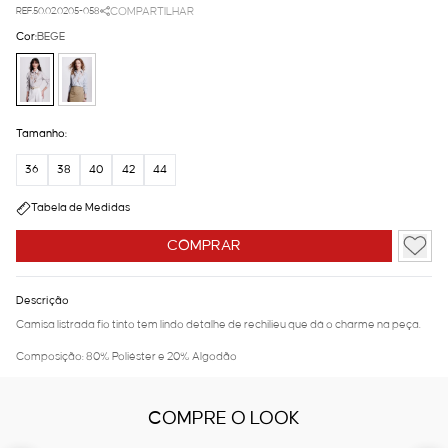
REF.50.02.0205-058
COMPARTILHAR
Cor:
BEGE
Tamanho:
36
38
40
42
44
Tabela de Medidas
COMPRAR
Descrição
Camisa listrada fio tinto tem lindo detalhe de rechilieu que dá o charme na peça.
Composição: 80% Poliéster e 20% Algodão
COMPRE O LOOK