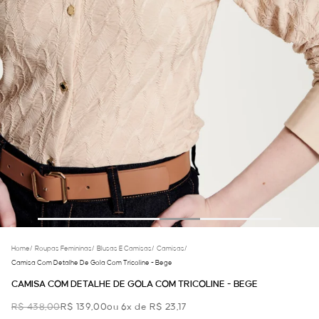
Home
/
Roupas Femininas
/
Blusas E Camisas
/
Camisas
/
Camisa Com Detalhe De Gola Com Tricoline - Bege
CAMISA COM DETALHE DE GOLA COM TRICOLINE - BEGE
R$ 438,00
R$ 139,00
ou 6x de R$ 23,17