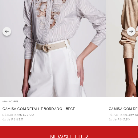
+ MAIS CORES
CAMISA COM DETALHE BORDADO - BEGE
CAMISA COM DE
R$ 828,00
R$ 499,00
R$ 728,00
R$ 369,0
6x de R$ 83,17
6x de R$ 61,50
NEWSLETTER