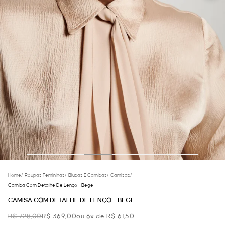
Home
/
Roupas Femininas
/
Blusas E Camisas
/
Camisas
/
Camisa Com Detalhe De Lenço - Bege
CAMISA COM DETALHE DE LENÇO - BEGE
R$ 728,00
R$ 369,00
ou 6x de R$ 61,50