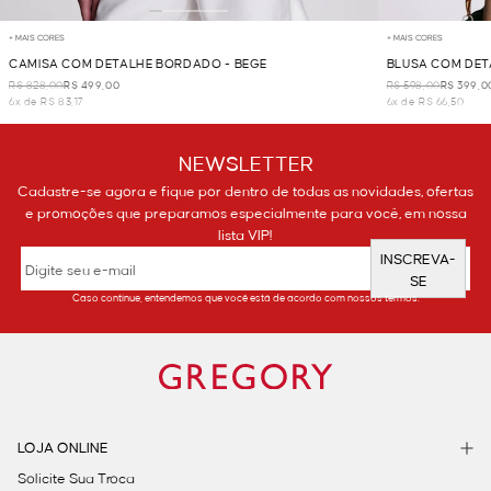
+ MAIS CORES
+ MAIS CORES
CAMISA COM DETALHE BORDADO - BEGE
BLUSA COM DET
R$ 828,00
R$ 499,00
R$ 598,00
R$ 399,0
6x de R$ 83,17
6x de R$ 66,50
NEWSLETTER
Cadastre-se agora e fique por dentro de todas as novidades, ofertas
e promoções que preparamos especialmente para você, em nossa
lista VIP!
INSCREVA-
SE
Caso continue, entendemos que você está de acordo com nossos termos.
LOJA ONLINE
Solicite Sua Troca