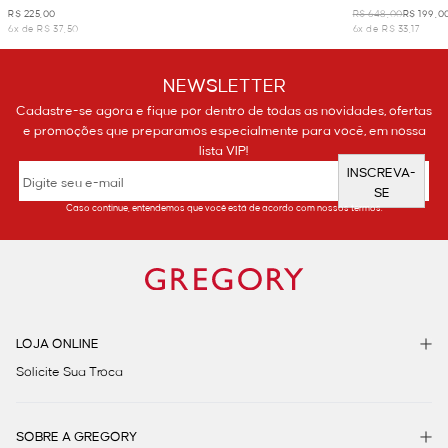
R$ 225,00
R$ 648,00
R$ 199,0
6x de R$ 37,50
6x de R$ 33,17
NEWSLETTER
Cadastre-se agora e fique por dentro de todas as novidades, ofertas
e promoções que preparamos especialmente para você, em nossa
lista VIP!
INSCREVA-
SE
Caso continue, entendemos que você está de acordo com nossos termos.
LOJA ONLINE
Solicite Sua Troca
SOBRE A GREGORY