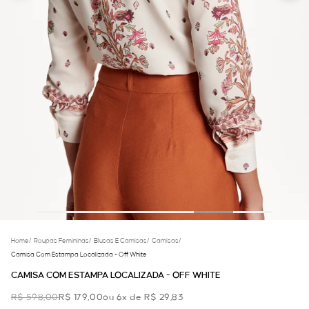
Home
/
Roupas Femininas
/
Blusas E Camisas
/
Camisas
/
Camisa Com Estampa Localizada - Off White
CAMISA COM ESTAMPA LOCALIZADA - OFF WHITE
R$ 598,00
R$ 179,00
ou 6x de R$ 29,83