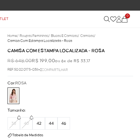
0
TLET
Home
/
Roupas Femininas
/
Blusas E Camisas
/
Camisas
/
Camisa Com Estampa Localizada - Rosa
CAMISA COM ESTAMPA LOCALIZADA - ROSA
R$ 648,00
R$ 199,00
ou 6x de R$ 33,17
REF.50.02.0175-038
COMPARTILHAR
Cor:
ROSA
Tamanho:
38
40
42
44
46
Tabela de Medidas