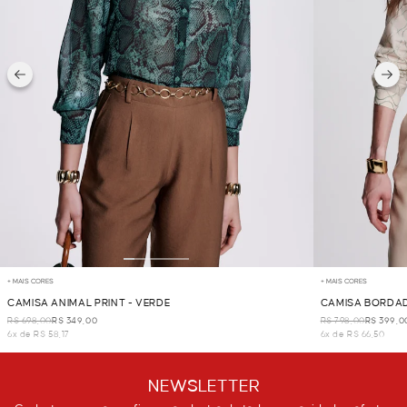
+ MAIS CORES
+ MAIS CORES
CAMISA ANIMAL PRINT - VERDE
CAMISA BORDAD
R$ 698,00
R$ 349,00
R$ 798,00
R$ 399,0
6x de R$ 58,17
6x de R$ 66,50
NEWSLETTER