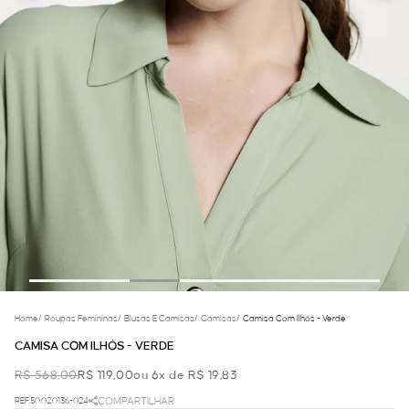
Home
/
Roupas Femininas
/
Blusas E Camisas
/
Camisas
/
Camisa Com Ilhós - Verde
CAMISA COM ILHÓS - VERDE
R$ 568,00
R$ 119,00
ou 6x de R$ 19,83
REF.50.02.0136-024
COMPARTILHAR