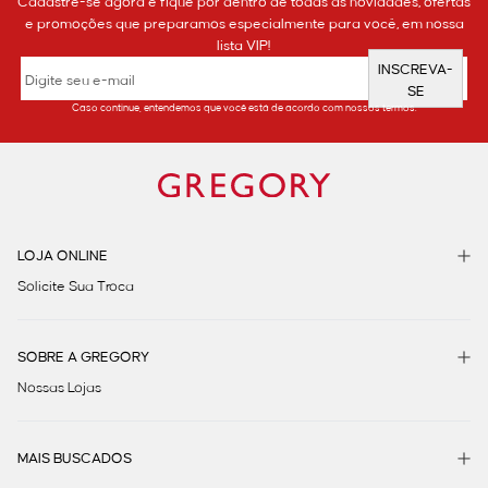
Cadastre-se agora e fique por dentro de todas as novidades, ofertas
e promoções que preparamos especialmente para você, em nossa
lista VIP!
INSCREVA-
SE
Caso continue, entendemos que você está de acordo com nossos termos.
LOJA ONLINE
Solicite Sua Troca
SOBRE A GREGORY
Nossas Lojas
MAIS BUSCADOS