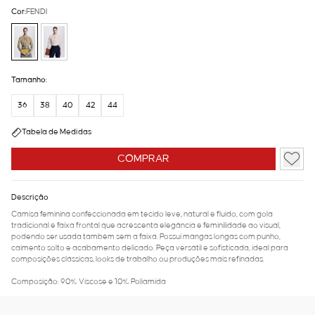
Cor:
FENDI
Tamanho:
36
38
40
42
44
Tabela de Medidas
COMPRAR
Descrição
Camisa feminina confeccionada em tecido leve, natural e fluido, com gola
tradicional e faixa frontal que acrescenta elegância e feminilidade ao visual,
podendo ser usada também sem a faixa. Possui mangas longas com punho,
caimento solto e acabamento delicado. Peça versátil e sofisticada, ideal para
composições clássicas, looks de trabalho ou produções mais refinadas.
Composição: 90% Viscose e 10% Poliamida