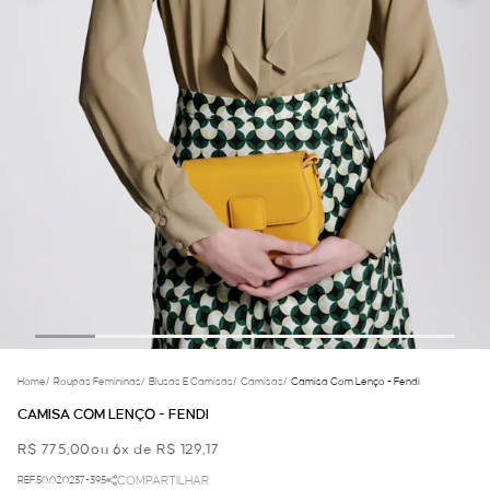
Home
/
Roupas Femininas
/
Blusas E Camisas
/
Camisas
/
Camisa Com Lenço - Fendi
CAMISA COM LENÇO - FENDI
R$ 775,00
ou 6x de R$ 129,17
REF.50.02.0237-395
COMPARTILHAR