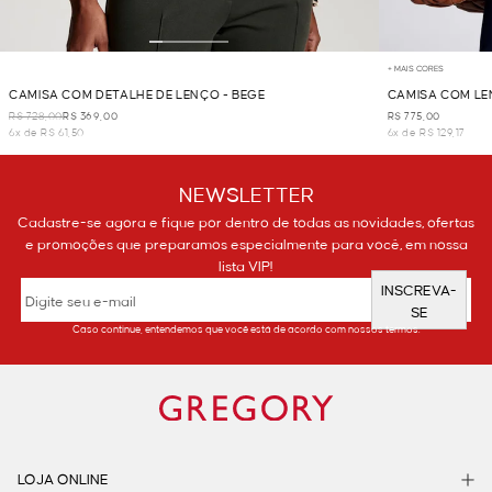
+ MAIS CORES
CAMISA COM DETALHE DE LENÇO - BEGE
CAMISA COM LE
R$ 728,00
R$ 369,00
R$ 775,00
6x de R$ 61,50
6x de R$ 129,17
NEWSLETTER
Cadastre-se agora e fique por dentro de todas as novidades, ofertas
e promoções que preparamos especialmente para você, em nossa
lista VIP!
INSCREVA-
SE
Caso continue, entendemos que você está de acordo com nossos termos.
LOJA ONLINE