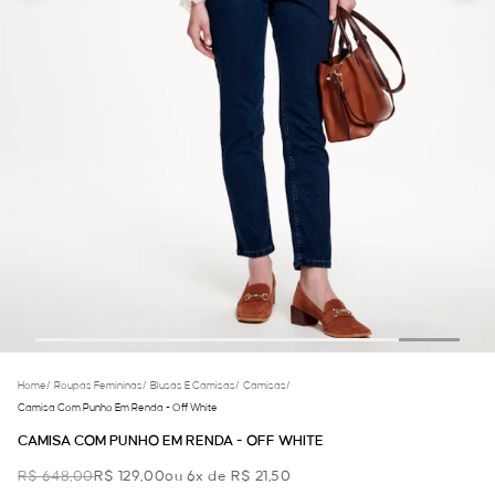
Home
/
Roupas Femininas
/
Blusas E Camisas
/
Camisas
/
Camisa Com Punho Em Renda - Off White
CAMISA COM PUNHO EM RENDA - OFF WHITE
R$ 648,00
R$ 129,00
ou 6x de R$ 21,50