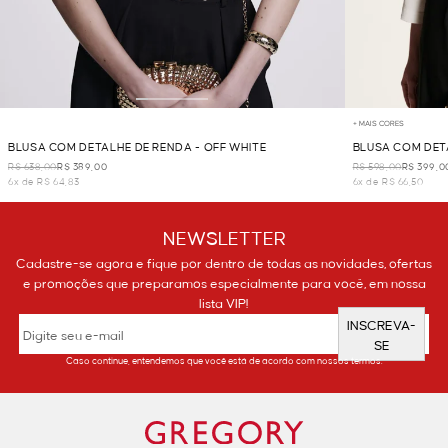
+ MAIS CORES
BLUSA COM DETALHE DE RENDA - OFF WHITE
BLUSA COM DET
R$ 638,00
R$ 389,00
R$ 598,00
R$ 399,0
6x de R$ 64,83
6x de R$ 66,50
NEWSLETTER
Cadastre-se agora e fique por dentro de todas as novidades, ofertas
e promoções que preparamos especialmente para você, em nossa
lista VIP!
INSCREVA-
SE
Caso continue, entendemos que você está de acordo com nossos termos.