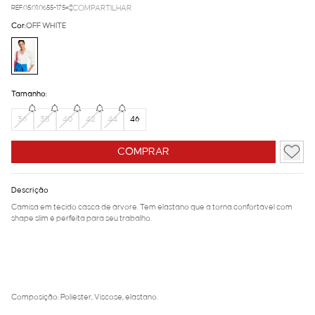
REF.05.01.0655-175
COMPARTILHAR
Cor:
OFF WHITE
Tamanho:
36
38
40
42
44
46
COMPRAR
Descrição
Camisa em tecido casca de árvore. Tem elastano que a torna confortável com
shape slim é perfeita para seu trabalho.
Composição: Poliéster, Viscose, elastano.