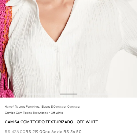
Home
/
Roupas Femininas
/
Blusas E Camisas
/
Camisas
/
Camisa Com Tecido Texturizado - Off White
CAMISA COM TECIDO TEXTURIZADO - OFF WHITE
R$ 428,00
R$ 219,00
ou 6x de R$ 36,50