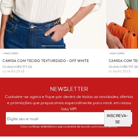
+ MAIS CORES
+ MAIS CORES
CAMISA COM TECIDO TEXTURIZADO - OFF WHITE
CAMISA COM TE
R$ 585,00
R$ 179,00
R$ 585,00
R$ 179,0
6x de R$ 29,83
6x de R$ 29,83
NEWSLETTER
Cadastre-se agora e fique por dentro de todas as novidades, ofertas
e promoções que preparamos especialmente para você, em nossa
lista VIP!
INSCREVA-
SE
Caso continue, entendemos que você está de acordo com nossos termos.