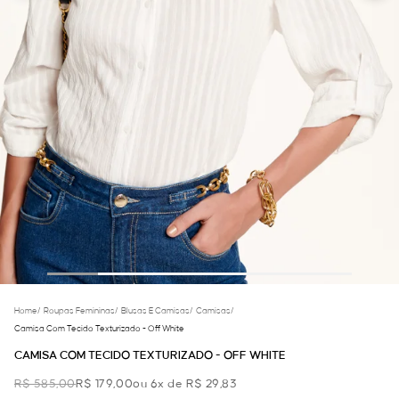
Home
/
Roupas Femininas
/
Blusas E Camisas
/
Camisas
/
Camisa Com Tecido Texturizado - Off White
CAMISA COM TECIDO TEXTURIZADO - OFF WHITE
R$ 585,00
R$ 179,00
ou 6x de R$ 29,83