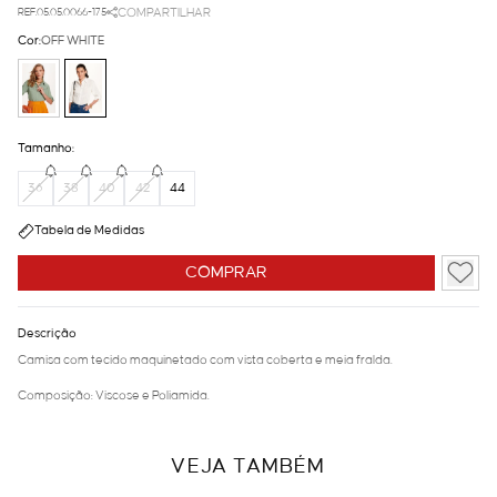
REF.05.05.0066-175
COMPARTILHAR
Cor:
OFF WHITE
Tamanho:
36
38
40
42
44
Tabela de Medidas
COMPRAR
Descrição
Camisa com tecido maquinetado com vista coberta e meia fralda.
Composição: Viscose e Poliamida.
VEJA TAMBÉM