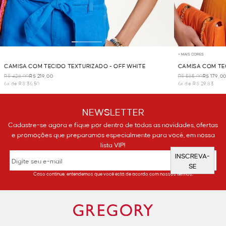
+ MAIS CORES
CAMISA COM TECIDO TEXTURIZADO - OFF WHITE
CAMISA COM TE
R$ 428,00
R$ 219,00
R$ 585,00
R$ 179,0
6x de R$ 36,50
6x de R$ 29,83
NEWSLETTER
Cadastre-se agora e fique por dentro de todas as novidades, ofertas
e promoções que preparamos especialmente para você, em nossa
lista VIP!
INSCREVA-
SE
Caso continue, entendemos que você está de acordo com nossos termos.