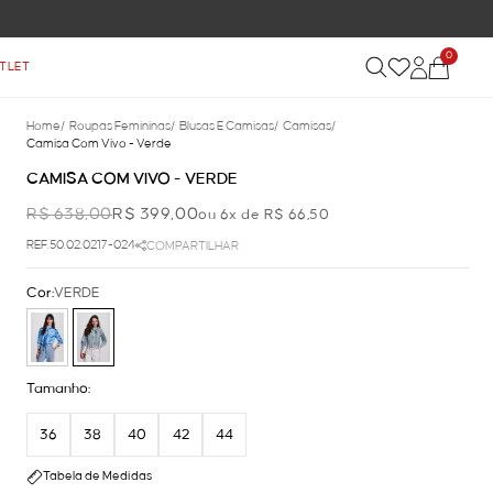
0
TLET
Home
/
Roupas Femininas
/
Blusas E Camisas
/
Camisas
/
Camisa Com Vivo - Verde
CAMISA COM VIVO - VERDE
R$ 638,00
R$ 399,00
ou 6x de R$ 66,50
REF.50.02.0217-024
COMPARTILHAR
Cor:
VERDE
Tamanho:
36
38
40
42
44
Tabela de Medidas