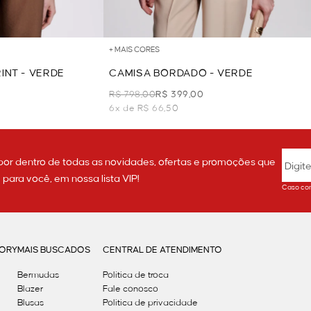
+ MAIS CORES
INT - VERDE
CAMISA BORDADO - VERDE
R$ 798,00
R$ 399,00
6x de R$ 66,50
por dentro de todas as novidades, ofertas e promoções que
ara você, em nossa lista VIP!
Caso con
GORY
MAIS BUSCADOS
CENTRAL DE ATENDIMENTO
Bermudas
Política de troca
Blazer
Fale conosco
Blusas
Politica de privacidade