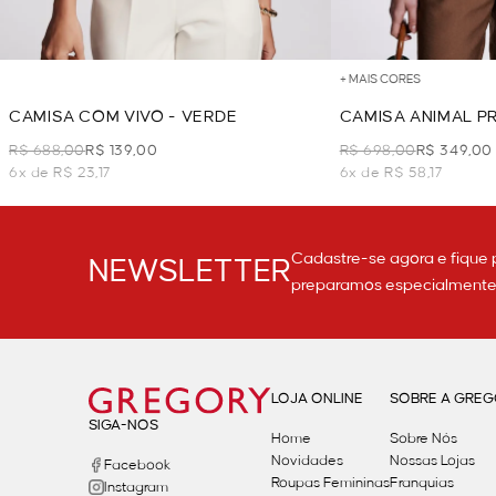
+ MAIS CORES
CAMISA COM VIVO - VERDE
CAMISA ANIMAL PR
R$ 688,00
R$ 139,00
R$ 698,00
R$ 349,00
6x de R$ 23,17
6x de R$ 58,17
Cadastre-se agora e fique 
NEWSLETTER
preparamos especialmente p
LOJA ONLINE
SOBRE A GRE
SIGA-NOS
Home
Sobre Nós
Novidades
Nossas Lojas
Facebook
Roupas Femininas
Franquias
Instagram