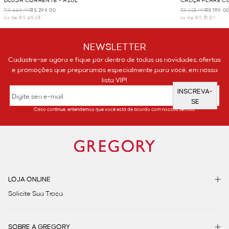
BLUSA CORRENTE - AZUL
CALÇA FLARE C
R$ 448,00
R$ 299,00
R$ 625,00
R$ 189,0
6x de R$ 49,83
6x de R$ 31,50
NEWSLETTER
Cadastre-se agora e fique por dentro de todas as novidades, ofertas
e promoções que preparamos especialmente para você, em nossa
lista VIP!
INSCREVA-
SE
Caso continue, entendemos que você está de acordo com nossos termos.
LOJA ONLINE
Solicite Sua Troca
SOBRE A GREGORY