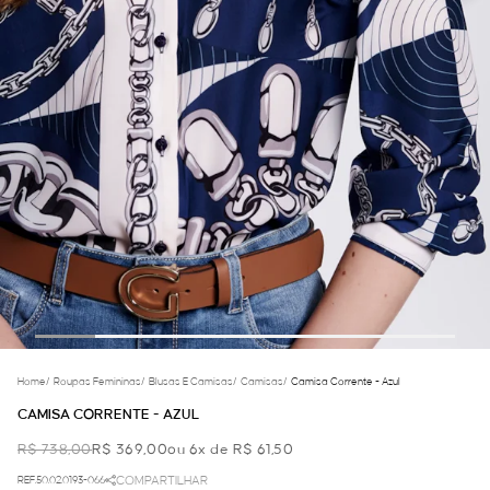
Home
/
Roupas Femininas
/
Blusas E Camisas
/
Camisas
/
Camisa Corrente - Azul
CAMISA CORRENTE - AZUL
R$ 738,00
R$ 369,00
ou 6x de R$ 61,50
REF.50.02.0193-066
COMPARTILHAR