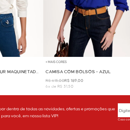
+ MAIS CORES
UR MAQUINETADO
CAMISA COM BOLSOS - AZUL
R$ 615,00
R$ 189,00
6x de R$ 31,50
por dentro de todas as novidades, ofertas e promoções que
ara você, em nossa lista VIP!
Caso con