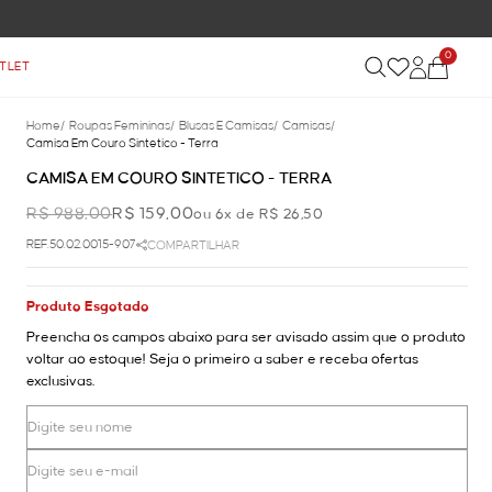
0
TLET
Home
/
Roupas Femininas
/
Blusas E Camisas
/
Camisas
/
Camisa Em Couro Sintetico - Terra
CAMISA EM COURO SINTETICO - TERRA
R$ 988,00
R$ 159,00
ou 6x de R$ 26,50
REF.50.02.0015-907
COMPARTILHAR
Produto Esgotado
Preencha os campos abaixo para ser avisado assim que o produto
voltar ao estoque! Seja o primeiro a saber e receba ofertas
exclusivas.