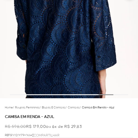
Home
/
Roupas Femininas
/
Blusas E Camisas
/
Camisas
/
Camisa Em Renda - Azul
CAMISA EM RENDA - AZUL
R$ 598,00
R$ 179,00
ou 6x de R$ 29,83
REF.50.02.0079-066
COMPARTILHAR