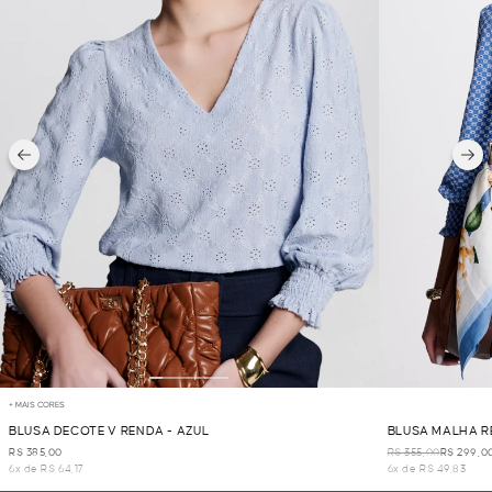
+ MAIS CORES
BLUSA DECOTE V RENDA - AZUL
BLUSA MALHA R
R$ 385,00
R$ 355,00
R$ 299,0
6x de R$ 64,17
6x de R$ 49,83