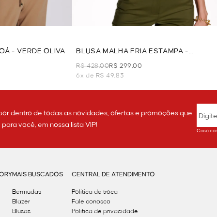
OÁ - VERDE OLIVA
BLUSA MALHA FRIA ESTAMPA -
VERDE
R$ 428,00
R$ 299,00
6x de R$ 49,83
por dentro de todas as novidades, ofertas e promoções que
ara você, em nossa lista VIP!
Caso con
GORY
MAIS BUSCADOS
CENTRAL DE ATENDIMENTO
Bermudas
Política de troca
Blazer
Fale conosco
Blusas
Politica de privacidade