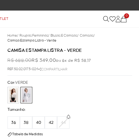
0
TLET
Home
/
Roupas Femininas
/
Blusas E Camisas
/
Camisas
/
Camisa Estampa Listra - Verde
CAMISA ESTAMPA LISTRA - VERDE
R$ 688,00
R$ 349,00
ou 6x de R$ 58,17
REF.50.02.0173-024
COMPARTILHAR
Cor:
VERDE
Tamanho:
36
38
40
42
44
Tabela de Medidas