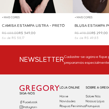
+ MAIS CORES
+ MAIS CORES
CAMISA ESTAMPA LISTRA - PRETO
BLUSA ESTAMPA P
R$ 688,00
R$ 349,00
R$ 498,00
R$ 299,00
6x de R$ 58,17
6x de R$ 49,83
Cadastre-se agora e fique 
NEWSLETTER
preparamos especialmente p
LOJA ONLINE
SOBRE A GRE
SIGA-NOS
Home
Sobre Nós
Novidades
Nossas Lojas
Facebook
Roupas Femininas
Franquias
Instagram