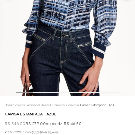
Home
/
Roupas Femininas
/
Blusas E Camisas
/
Camisas
/
Camisa Estampada - Azul
CAMISA ESTAMPADA - AZUL
R$ 548,00
R$ 279,00
ou 6x de R$ 46,50
REF.50.02.0086-066
COMPARTILHAR