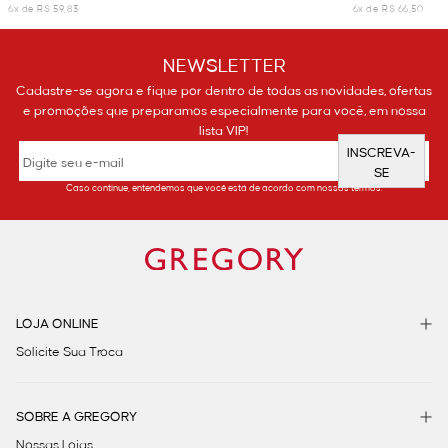
6x de R$ 59,83
6x de R$ 66,50
NEWSLETTER
Cadastre-se agora e fique por dentro de todas as novidades, ofertas
e promoções que preparamos especialmente para você, em nossa
lista VIP!
INSCREVA-
SE
Caso continue, entendemos que você está de acordo com nossos termos.
LOJA ONLINE
Solicite Sua Troca
SOBRE A GREGORY
Nossas Lojas