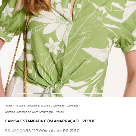
Home
/
Roupas Femininas
/
Blusas E Camisas
/
Camisas
/
Camisa Estampada Com Amarração - Verde
CAMISA ESTAMPADA COM AMARRAÇÃO - VERDE
R$ 425,00
R$ 129,00
ou 6x de R$ 21,50