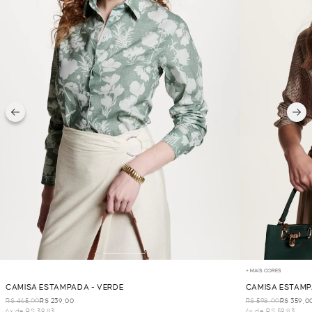
+ MAIS CORES
CAMISA ESTAMPADA - VERDE
CAMISA ESTAMP
R$ 465,00
R$ 239,00
R$ 598,00
R$ 359,0
6x de R$ 39,83
6x de R$ 59,83