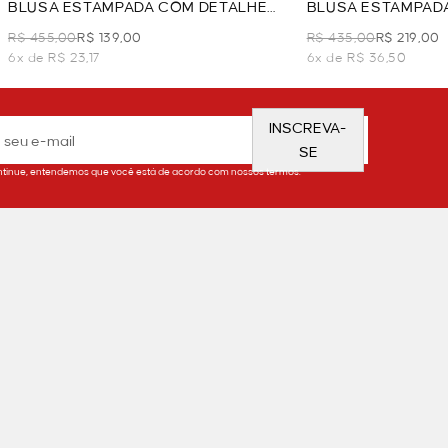
BLUSA ESTAMPADA COM DETALHE
BLUSA ESTAMPAD
NO DECOTE - VERMELHO
OURO - VERDE
R$ 455,00
R$ 139,00
R$ 435,00
R$ 219,00
6x de R$ 23,17
6x de R$ 36,50
INSCREVA-
SE
tinue, entendemos que você está de acordo com nossos termos.