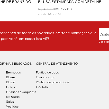
HE DE FRANZIDO -
BLUSA ESTAMPADA COM DETALHE
DE CORRENTE - VERDE
R$ 495,00
R$ 399,00
6x de R$ 66,50
por dentro de todas as novidades, ofertas e promoções que
ara você, em nossa lista VIP!
Caso con
GORY
MAIS BUSCADOS
CENTRAL DE ATENDIMENTO
Bermudas
Política de troca
Blazer
Fale conosco
Blusas
Politica de privacidade
Calças
Contato
Casacos e Jaquetas
Macacão
Saias
Vestidos