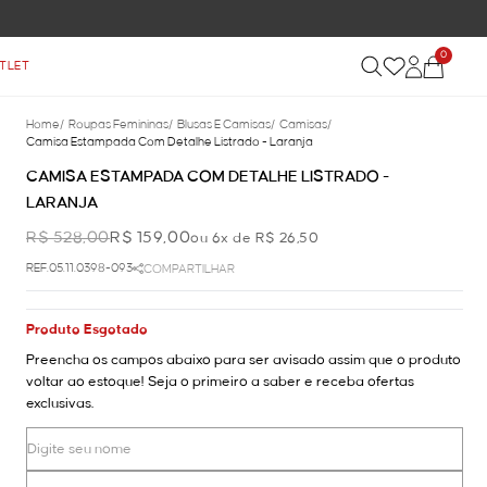
0
TLET
Home
/
Roupas Femininas
/
Blusas E Camisas
/
Camisas
/
Camisa Estampada Com Detalhe Listrado - Laranja
CAMISA ESTAMPADA COM DETALHE LISTRADO -
LARANJA
R$ 528,00
R$ 159,00
ou 6x de R$ 26,50
REF.05.11.0398-093
COMPARTILHAR
Produto Esgotado
Preencha os campos abaixo para ser avisado assim que o produto
voltar ao estoque! Seja o primeiro a saber e receba ofertas
exclusivas.