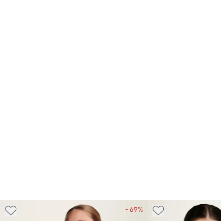
- 69%