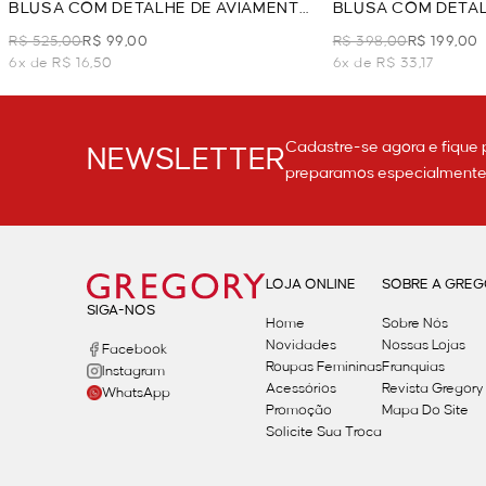
BLUSA COM DETALHE DE AVIAMENTO
BLUSA COM DETAL
- LARANJA
LARANJA
R$ 525,00
R$ 99,00
R$ 398,00
R$ 199,00
6x de R$ 16,50
6x de R$ 33,17
Cadastre-se agora e fique 
NEWSLETTER
preparamos especialmente p
LOJA ONLINE
SOBRE A GRE
SIGA-NOS
Home
Sobre Nós
Novidades
Nossas Lojas
Facebook
Roupas Femininas
Franquias
Instagram
Acessórios
Revista Gregory
WhatsApp
Promoção
Mapa Do Site
Solicite Sua Troca