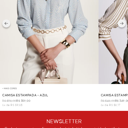
+ MAIS CORES
CAMISA ESTAMPADA - AZUL
CAMISA ESTAMP
R$ 598,00
R$ 359,00
R$ 548,00
R$ 349,0
6x de R$ 59,83
6x de R$ 58,17
NEWSLETTER