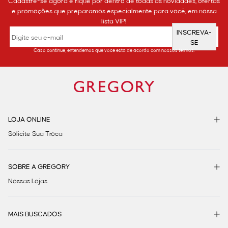
Cadastre-se agora e fique por dentro de todas as novidades, ofertas
e promoções que preparamos especialmente para você, em nossa
lista VIP!
INSCREVA-
SE
Caso continue, entendemos que você está de acordo com nossos termos.
LOJA ONLINE
Solicite Sua Troca
SOBRE A GREGORY
Nossas Lojas
MAIS BUSCADOS