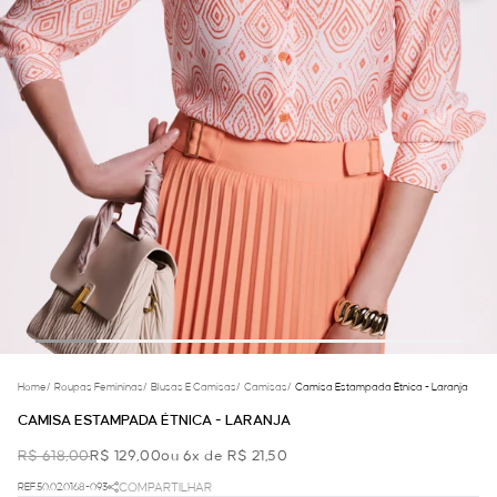
Home
/
Roupas Femininas
/
Blusas E Camisas
/
Camisas
/
Camisa Estampada Étnica - Laranja
CAMISA ESTAMPADA ÉTNICA - LARANJA
R$ 618,00
R$ 129,00
ou 6x de R$ 21,50
REF.50.02.0168-093
COMPARTILHAR