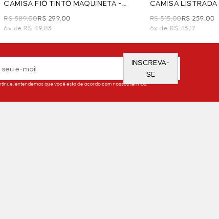
CAMISA FIO TINTO MAQUINETA -
CAMISA LISTRADA 
AZUL
R$ 589,00
R$ 299,00
R$ 515,00
R$ 259,00
6x de R$ 49,83
6x de R$ 43,17
INSCREVA-
SE
tinue, entendemos que você está de acordo com nossos termos.