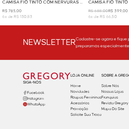
CAMISA FIO TINTO COM NERVURAS -
CAMISA FIO TINT
AZUL
AZUL
R$ 785,00
R$ 688,00
R$ 399,00
6x de R$ 130,83
6x de R$ 66,50
Cadastre-se agora e fique 
NEWSLETTER
preparamos especialmente p
LOJA ONLINE
SOBRE A GRE
SIGA-NOS
Home
Sobre Nós
Novidades
Nossas Lojas
Facebook
Roupas Femininas
Franquias
Instagram
Acessórios
Revista Gregory
WhatsApp
Promoção
Mapa Do Site
Solicite Sua Troca