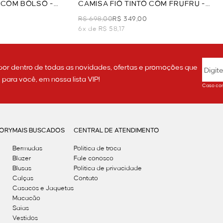
O COM BOLSO -
CAMISA FIO TINTO COM FRUFRU -
AZUL
R$ 698,00
R$ 349,00
6x de R$ 58,17
por dentro de todas as novidades, ofertas e promoções que
ara você, em nossa lista VIP!
Caso con
GORY
MAIS BUSCADOS
CENTRAL DE ATENDIMENTO
Bermudas
Política de troca
Blazer
Fale conosco
Blusas
Politica de privacidade
Calças
Contato
Casacos e Jaquetas
Macacão
Saias
Vestidos