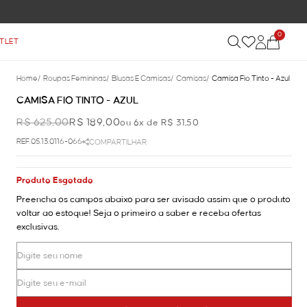
0
TLET
Home
/
Roupas Femininas
/
Blusas E Camisas
/
Camisas
/
Camisa Fio Tinto - Azul
CAMISA FIO TINTO - AZUL
R$ 625,00
R$ 189,00
ou 6x de R$ 31,50
REF.05.13.0116-066
COMPARTILHAR
Produto Esgotado
Preencha os campos abaixo para ser avisado assim que o produto
voltar ao estoque! Seja o primeiro a saber e receba ofertas
exclusivas.