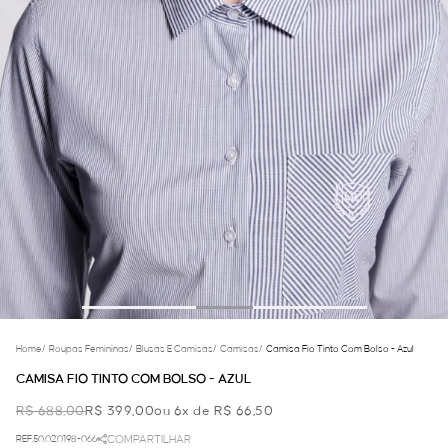
Home
/
Roupas Femininas
/
Blusas E Camisas
/
Camisas
/
Camisa Fio Tinto Com Bolso - Azul
CAMISA FIO TINTO COM BOLSO - AZUL
R$ 688,00
R$ 399,00
ou 6x de R$ 66,50
REF.50.02.0198-066
COMPARTILHAR