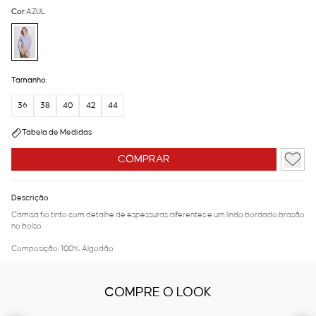
Cor:
AZUL
Tamanho:
36
38
40
42
44
Tabela de Medidas
COMPRAR
Descrição
Camisa fio tinto com detalhe de espessuras diferentes e um lindo bordado brasão
no bolso.
Composição: 100% Algodão
COMPRE O LOOK