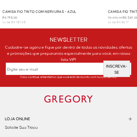
CAMISA FIO TINTO COM NERVURAS - AZUL
CAMISA FIO TIN
R$ 785,00
R$ 698,00
R$ 349,0
6x de R$ 130,83
6x de R$ 58,17
NEWSLETTER
Cadastre-se agora e fique por dentro de todas as novidades, ofertas
e promoções que preparamos especialmente para você, em nossa
lista VIP!
INSCREVA-
SE
Caso continue, entendemos que você está de acordo com nossos termos.
LOJA ONLINE
Solicite Sua Troca