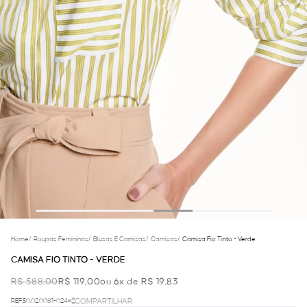
Home
/
Roupas Femininas
/
Blusas E Camisas
/
Camisas
/
Camisa Fio Tinto - Verde
CAMISA FIO TINTO - VERDE
R$ 588,00
R$ 119,00
ou 6x de R$ 19,83
REF.50.02.0081-024
COMPARTILHAR