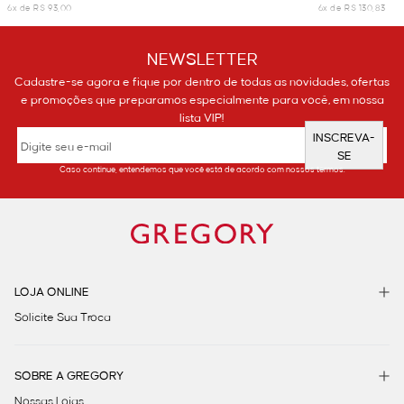
6x de R$ 93,00
6x de R$ 130,83
NEWSLETTER
Cadastre-se agora e fique por dentro de todas as novidades, ofertas
e promoções que preparamos especialmente para você, em nossa
lista VIP!
INSCREVA-
SE
Caso continue, entendemos que você está de acordo com nossos termos.
LOJA ONLINE
Solicite Sua Troca
SOBRE A GREGORY
Nossas Lojas