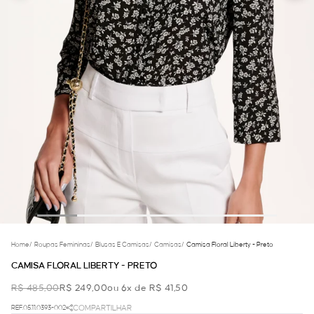
Home
/
Roupas Femininas
/
Blusas E Camisas
/
Camisas
/
Camisa Floral Liberty - Preto
CAMISA FLORAL LIBERTY - PRETO
R$ 485,00
R$ 249,00
ou 6x de R$ 41,50
REF.05.11.0393-002
COMPARTILHAR