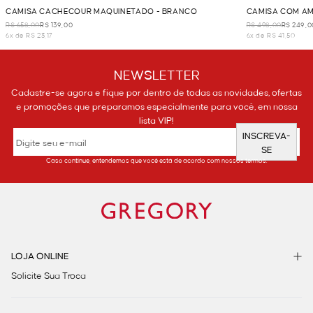
CAMISA CACHECOUR MAQUINETADO - BRANCO
CAMISA COM A
R$ 658,00
R$ 139,00
R$ 498,00
R$ 249,0
6x de R$ 23,17
6x de R$ 41,50
NEWSLETTER
Cadastre-se agora e fique por dentro de todas as novidades, ofertas
e promoções que preparamos especialmente para você, em nossa
lista VIP!
INSCREVA-
SE
Caso continue, entendemos que você está de acordo com nossos termos.
LOJA ONLINE
Solicite Sua Troca