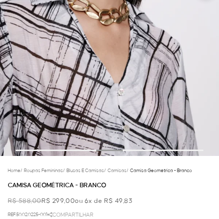
Home
/
Roupas Femininas
/
Blusas E Camisas
/
Camisas
/
Camisa Geométrica - Branco
CAMISA GEOMÉTRICA - BRANCO
R$ 588,00
R$ 299,00
ou 6x de R$ 49,83
REF.50.02.0225-001
COMPARTILHAR