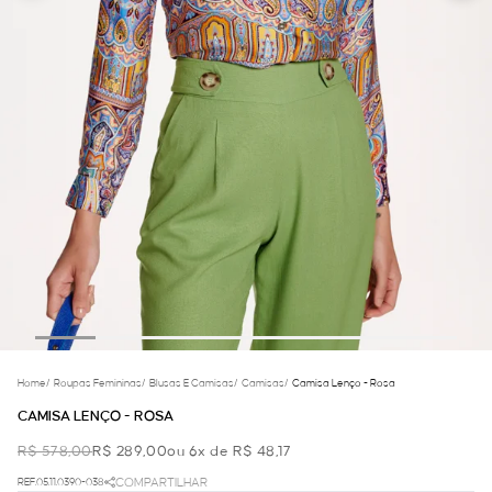
Home
/
Roupas Femininas
/
Blusas E Camisas
/
Camisas
/
Camisa Lenço - Rosa
CAMISA LENÇO - ROSA
R$ 578,00
R$ 289,00
ou 6x de R$ 48,17
REF.05.11.0390-038
COMPARTILHAR