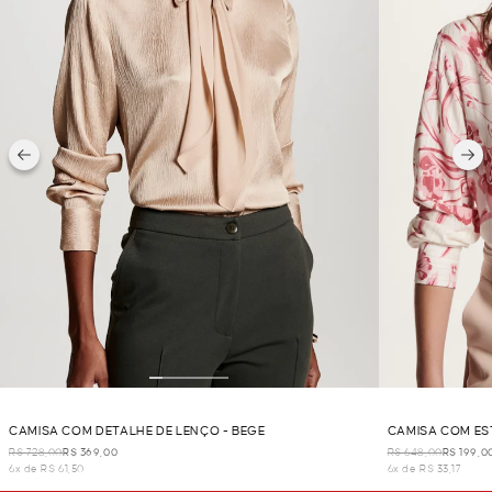
CAMISA COM DETALHE DE LENÇO - BEGE
CAMISA COM ES
R$ 728,00
R$ 369,00
R$ 648,00
R$ 199,0
6x de R$ 61,50
6x de R$ 33,17