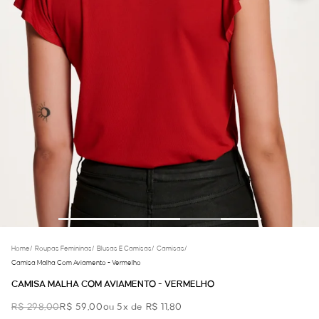
Home
/
Roupas Femininas
/
Blusas E Camisas
/
Camisas
/
Camisa Malha Com Aviamento - Vermelho
CAMISA MALHA COM AVIAMENTO - VERMELHO
R$ 298,00
R$ 59,00
ou 5x de R$ 11,80