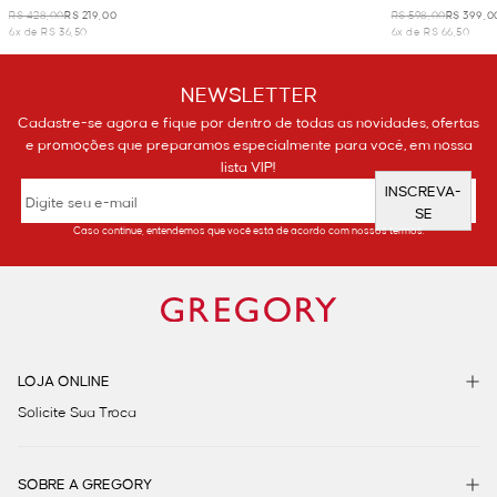
R$ 428,00
R$ 219,00
R$ 598,00
R$ 399,0
6x de R$ 36,50
6x de R$ 66,50
NEWSLETTER
Cadastre-se agora e fique por dentro de todas as novidades, ofertas
e promoções que preparamos especialmente para você, em nossa
lista VIP!
INSCREVA-
SE
Caso continue, entendemos que você está de acordo com nossos termos.
LOJA ONLINE
Solicite Sua Troca
SOBRE A GREGORY