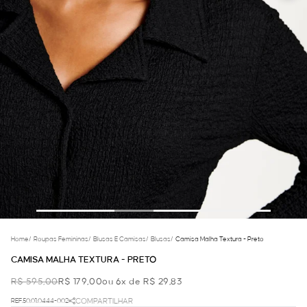
Home
/
Roupas Femininas
/
Blusas E Camisas
/
Blusas
/
Camisa Malha Textura - Preto
CAMISA MALHA TEXTURA - PRETO
R$ 595,00
R$ 179,00
ou 6x de R$ 29,83
REF.50.01.0444-002
COMPARTILHAR