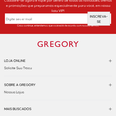
Cadastre-se agora e fique por dentro de todas as novidades, ofertas
e promoções que preparamos especialmente para você, em nossa
lista VIP!
INSCREVA-
SE
Caso continue, entendemos que você está de acordo com nossos termos.
LOJA ONLINE
Solicite Sua Troca
SOBRE A GREGORY
Nossas Lojas
MAIS BUSCADOS