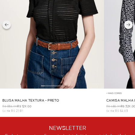
+ MAIS CORES
BLUSA MALHA TEXTURA - PRETO
CAMISA MALHA 
R$ 338,00
R$ 129,00
R$ 655,00
R$ 329,0
6x de R$ 21,50
6x de R$ 54,83
NEWSLETTER