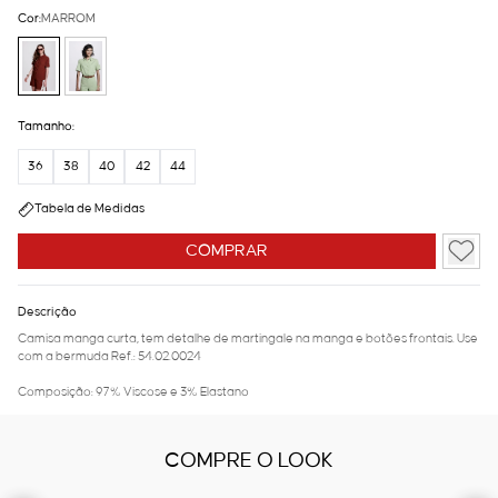
Cor:
MARROM
Tamanho:
36
38
40
42
44
Tabela de Medidas
COMPRAR
Descrição
Camisa manga curta, tem detalhe de martingale na manga e botões frontais. Use
com a bermuda Ref.: 54.02.0024
Composição: 97% Viscose e 3% Elastano
COMPRE O LOOK