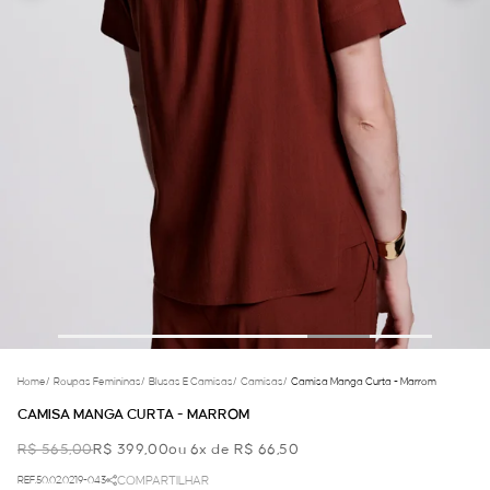
Home
/
Roupas Femininas
/
Blusas E Camisas
/
Camisas
/
Camisa Manga Curta - Marrom
CAMISA MANGA CURTA - MARROM
R$ 565,00
R$ 399,00
ou 6x de R$ 66,50
REF.50.02.0219-043
COMPARTILHAR