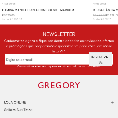
+ MAIS CORES
+ MAIS CORES
CAMISA MANGA CURTA COM BOLSO - MARROM
BLUSA BÁSICA 
R$ 725,00
R$ 445,00
R$ 229,0
6x de R$ 120,83
6x de R$ 38,17
NEWSLETTER
Cadastre-se agora e fique por dentro de todas as novidades, ofertas
e promoções que preparamos especialmente para você, em nossa
lista VIP!
INSCREVA-
SE
Caso continue, entendemos que você está de acordo com nossos termos.
LOJA ONLINE
Solicite Sua Troca