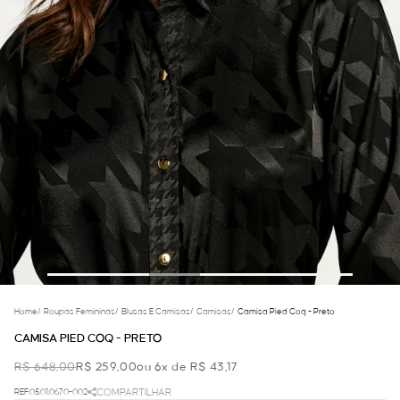
Home
/
Roupas Femininas
/
Blusas E Camisas
/
Camisas
/
Camisa Pied Coq - Preto
CAMISA PIED COQ - PRETO
R$ 648,00
R$ 259,00
ou 6x de R$ 43,17
REF.05.01.0670-002
COMPARTILHAR