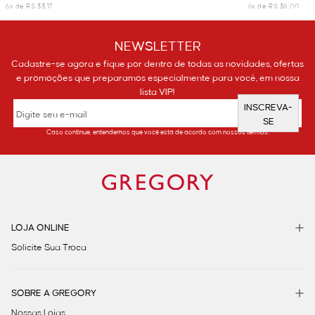
6x de R$ 33,17
6x de R$ 38,00
NEWSLETTER
Cadastre-se agora e fique por dentro de todas as novidades, ofertas
e promoções que preparamos especialmente para você, em nossa
lista VIP!
INSCREVA-
SE
Caso continue, entendemos que você está de acordo com nossos termos.
LOJA ONLINE
Solicite Sua Troca
SOBRE A GREGORY
Nossas Lojas