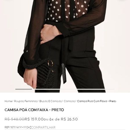
Home
/
Roupas Femininas
/
Blusas E Camisas
/
Camisas
/
Camisa Poá Com Faixa - Preto
CAMISA POÁ COM FAIXA - PRETO
R$ 548,00
R$ 159,00
ou 6x de R$ 26,50
REF.05.11.0400-002
COMPARTILHAR