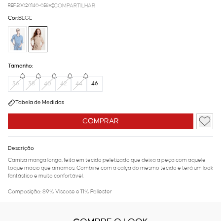
REF.50.02.0140-058
COMPARTILHAR
Cor:
BEGE
Tamanho:
36
38
40
42
44
46
Tabela de Medidas
COMPRAR
Descrição
Camisa manga longa, feita em tecido peletizado que deixa a peça com aquele
toque macio que amamos. Combine com a calça do mesmo tecido e terá um look
fantástico e muito confortável.
Composição: 89% Viscose e 11% Poliéster