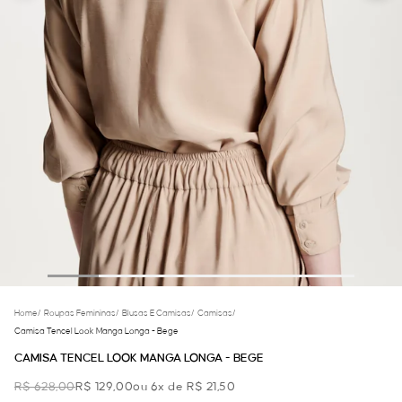
Home
/
Roupas Femininas
/
Blusas E Camisas
/
Camisas
/
Camisa Tencel Look Manga Longa - Bege
CAMISA TENCEL LOOK MANGA LONGA - BEGE
R$ 628,00
R$ 129,00
ou 6x de R$ 21,50