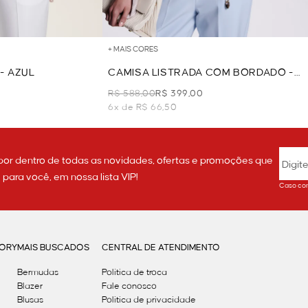
+ MAIS CORES
- AZUL
CAMISA LISTRADA COM BORDADO -
AZUL
R$ 588,00
R$ 399,00
6x de R$ 66,50
por dentro de todas as novidades, ofertas e promoções que
ara você, em nossa lista VIP!
Caso con
GORY
MAIS BUSCADOS
CENTRAL DE ATENDIMENTO
Bermudas
Política de troca
Blazer
Fale conosco
Blusas
Politica de privacidade