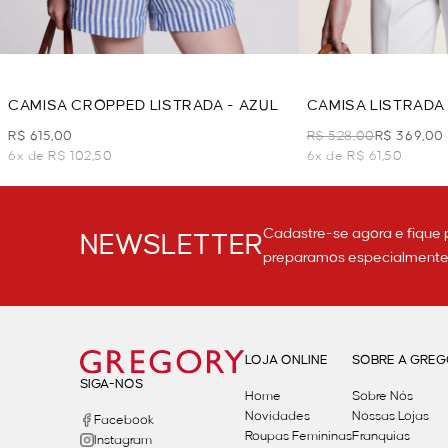
CAMISA CROPPED LISTRADA - AZUL
CAMISA LISTRADA 
R$ 615,00
R$ 528,00
R$ 369,00
6x de R$ 102,50
6x de R$ 61,50
Cadastre-se agora e fique 
NEWSLETTER
preparamos especialmente p
LOJA ONLINE
SOBRE A GRE
SIGA-NOS
Home
Sobre Nós
Novidades
Nossas Lojas
Facebook
Roupas Femininas
Franquias
Instagram