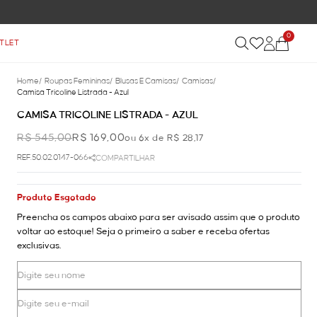
0
TLET
Home
/
Roupas Femininas
/
Blusas E Camisas
/
Camisas
/
Camisa Tricoline Listrada - Azul
CAMISA TRICOLINE LISTRADA - AZUL
R$ 545,00
R$ 169,00
ou 6x de R$ 28,17
REF.50.02.0147-066
COMPARTILHAR
Produto Esgotado
Preencha os campos abaixo para ser avisado assim que o produto
voltar ao estoque! Seja o primeiro a saber e receba ofertas
exclusivas.