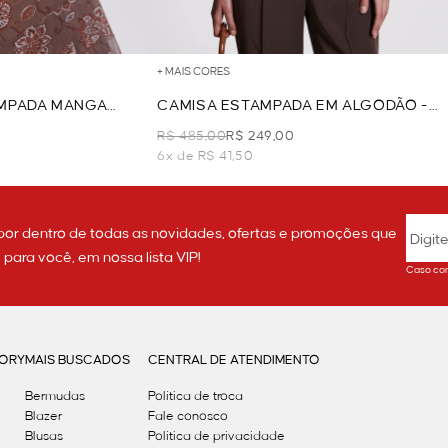
+ MAIS CORES
AMPADA MANGA
CAMISA ESTAMPADA EM ALGODÃO -
MARROM
R$ 485,00
R$ 249,00
6x de R$ 41,50
por dentro de todas as novidades, ofertas e promoções que
ara você, em nossa lista VIP!
Caso con
GORY
MAIS BUSCADOS
CENTRAL DE ATENDIMENTO
Bermudas
Política de troca
Blazer
Fale conosco
Blusas
Politica de privacidade