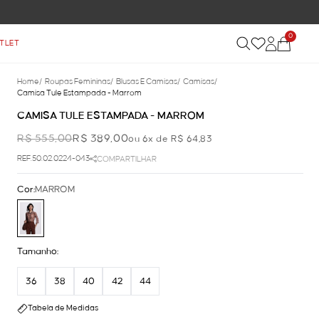
0
TLET
Home
/
Roupas Femininas
/
Blusas E Camisas
/
Camisas
/
Camisa Tule Estampada - Marrom
CAMISA TULE ESTAMPADA - MARROM
R$ 555,00
R$ 389,00
ou 6x de R$ 64,83
REF.50.02.0224-043
COMPARTILHAR
Cor:
MARROM
Tamanho:
36
38
40
42
44
Tabela de Medidas