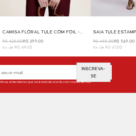
CAMISA FLORAL TULE COM FOIL -
SAIA TULE ESTAM
MARROM
R$ 428,00
R$ 299,00
R$ 455,00
R$ 369,00
6x de R$ 49,83
6x de R$ 61,50
INSCREVA-
SE
tinue, entendemos que você está de acordo com nossos termos.