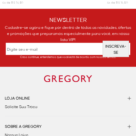
6x de R$ 16,50
6x de R$ 16,50
NEWSLETTER
Cadastre-se agora e fique por dentro de todas as novidades, ofertas
e promoções que preparamos especialmente para você, em nossa
lista VIP!
INSCREVA-
SE
Caso continue, entendemos que você está de acordo com nossos termos.
LOJA ONLINE
Solicite Sua Troca
SOBRE A GREGORY
Nossas Lojas