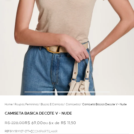
Home
/
Roupas Femininas
/
Blusas E Camisas
/
Camisetas
/
Camiseta Basica Decote V - Nude
CAMISETA BASICA DECOTE V - NUDE
R$ 228,00
R$ 69,00
ou 6x de R$ 11,50
REF.50.03.0027-277
COMPARTILHAR