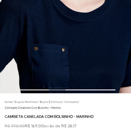
Home
/
Roupas Femininas
/
Blusas E Camisas
/
Camisetas
/
Camiseta Canelada Com Bolsinho - Marinho
CAMISETA CANELADA COM BOLSINHO - MARINHO
R$ 338,00
R$ 169,00
ou 6x de R$ 28,17