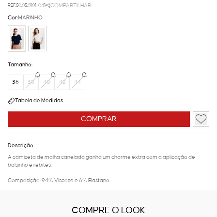
REF.50.03.0101-041
COMPARTILHAR
Cor:
MARINHO
Tamanho:
36
38
40
42
44
Tabela de Medidas
COMPRAR
Descrição
A camiseta de malha canelada ganha um charme extra com a aplicação de
bolsinho e rebites.
Composição: 94% Viscose e 6% Elastano
COMPRE O LOOK