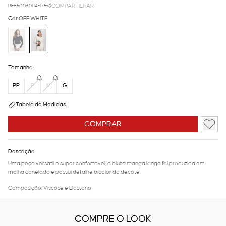
REF.50.03.0114-175
COMPARTILHAR
Cor:
OFF WHITE
Tamanho:
PP
P
M
G
Tabela de Medidas
COMPRAR
Descrição
Uma peça versátil e super confortável, a blusa manga longa foi produzida em
malha canelada e possui detalhe bicolor do decote.
Composição: Viscose e Elastano
COMPRE O LOOK