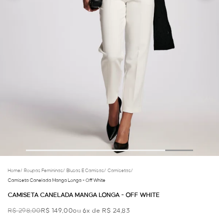
Home
/
Roupas Femininas
/
Blusas E Camisas
/
Camisetas
/
Camiseta Canelada Manga Longa - Off White
CAMISETA CANELADA MANGA LONGA - OFF WHITE
R$ 298,00
R$ 149,00
ou 6x de R$ 24,83