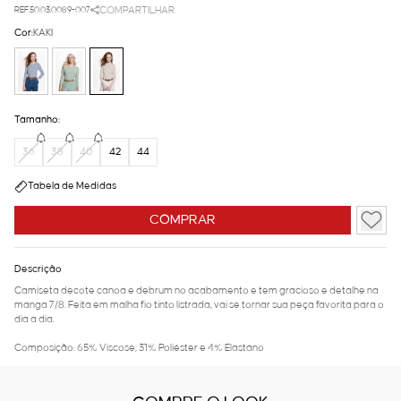
REF.50.03.0089-007
COMPARTILHAR
Cor:
KAKI
Tamanho:
36
38
40
42
44
Tabela de Medidas
COMPRAR
Descrição
Camiseta decote canoa e debrum no acabamento e tem gracioso e detalhe na
manga 7/8. Feita em malha fio tinto listrada, vai se tornar sua peça favorita para o
dia a dia.
Composição: 65% Viscose, 31% Poliéster e 4% Elastano