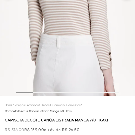
Home
/
Roupas Femininas
/
Blusas E Camisas
/
Camisetas
/
Camiseta Decote Canoa Listrada Manga 7/8 - Kaki
CAMISETA DECOTE CANOA LISTRADA MANGA 7/8 - KAKI
R$ 318,00
R$ 159,00
ou 6x de R$ 26,50