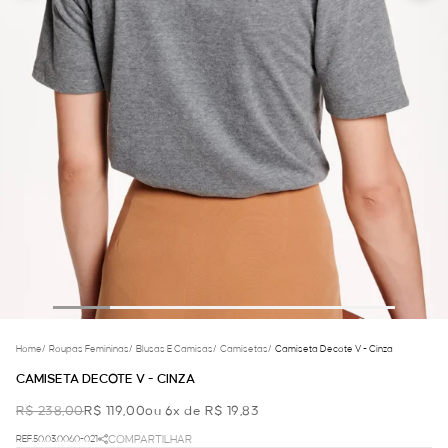
Home
/
Roupas Femininas
/
Blusas E Camisas
/
Camisetas
/
Camiseta Decote V - Cinza
CAMISETA DECOTE V - CINZA
R$ 238,00
R$ 119,00
ou 6x de R$ 19,83
REF.50.03.0060-021
COMPARTILHAR