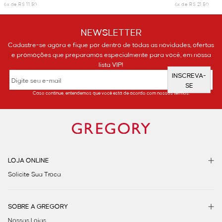
6x de R$ 11,50
6x de R$ 21,50
NEWSLETTER
Cadastre-se agora e fique por dentro de todas as novidades, ofertas
e promoções que preparamos especialmente para você, em nossa
lista VIP!
INSCREVA-
SE
Caso continue, entendemos que você está de acordo com nossos termos.
LOJA ONLINE
Solicite Sua Troca
SOBRE A GREGORY
Nossas Lojas