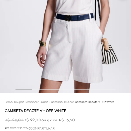
Home
/
Roupas Femininas
/
Blusas E Camisas
/
Blusas
/
Camiseta Decote V - Off White
CAMISETA DECOTE V - OFF WHITE
R$ 198,00
R$ 99,00
ou 6x de R$ 16,50
REF.50.03.0136-175
COMPARTILHAR