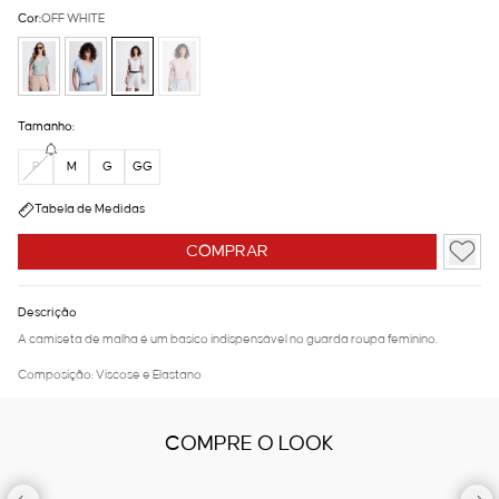
Cor:
OFF WHITE
Tamanho:
P
M
G
GG
Tabela de Medidas
COMPRAR
Descrição
A camiseta de malha é um basico indispensável no guarda roupa feminino.
Composição: Viscose e Elastano
COMPRE O LOOK