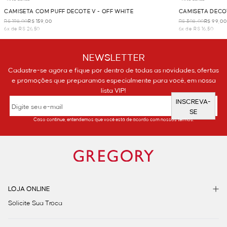
CAMISETA COM PUFF DECOTE V - OFF WHITE
CAMISETA DECO
R$ 198,00
R$ 159,00
R$ 308,00
R$ 99,00
6x de R$ 26,50
6x de R$ 16,50
NEWSLETTER
Cadastre-se agora e fique por dentro de todas as novidades, ofertas
e promoções que preparamos especialmente para você, em nossa
lista VIP!
INSCREVA-
SE
Caso continue, entendemos que você está de acordo com nossos termos.
LOJA ONLINE
Solicite Sua Troca