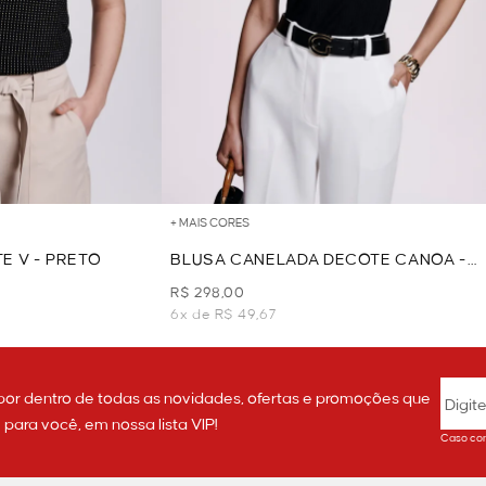
+ MAIS CORES
E V - PRETO
BLUSA CANELADA DECOTE CANOA -
PRETO
R$ 298,00
6x de R$ 49,67
por dentro de todas as novidades, ofertas e promoções que
ara você, em nossa lista VIP!
Caso con