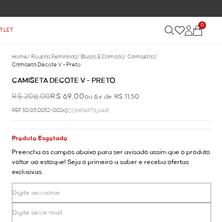
0
TLET
Home
/
Roupas Femininas
/
Blusas E Camisas
/
Camisetas
/
Camiseta Decote V - Preto
CAMISETA DECOTE V - PRETO
R$ 208,00
R$ 69,00
ou 6x de R$ 11,50
REF.50.03.0052-002
COMPARTILHAR
Produto Esgotado
Preencha os campos abaixo para ser avisado assim que o produto
voltar ao estoque! Seja o primeiro a saber e receba ofertas
exclusivas.