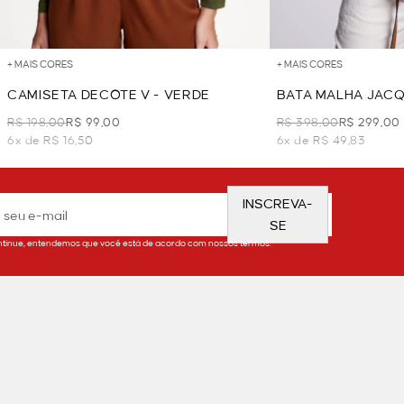
+ MAIS CORES
+ MAIS CORES
CAMISETA DECOTE V - VERDE
BATA MALHA JACQ
CLARO
R$ 198,00
R$ 99,00
R$ 398,00
R$ 299,00
6x de R$ 16,50
6x de R$ 49,83
INSCREVA-
SE
tinue, entendemos que você está de acordo com nossos termos.