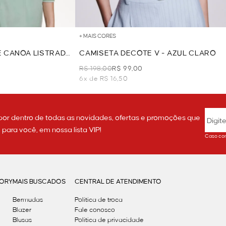
+ MAIS CORES
 CANOA LISTRADA
CAMISETA DECOTE V - AZUL CLARO
E
R$ 198,00
R$ 99,00
6x de R$ 16,50
por dentro de todas as novidades, ofertas e promoções que
ara você, em nossa lista VIP!
Caso con
GORY
MAIS BUSCADOS
CENTRAL DE ATENDIMENTO
Bermudas
Política de troca
Blazer
Fale conosco
Blusas
Politica de privacidade