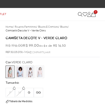
0
TLET
Home
/
Roupas Femininas
/
Blusas E Camisas
/
Blusas
/
Camiseta Decote V - Verde Claro
CAMISETA DECOTE V - VERDE CLARO
R$ 198,00
R$ 99,00
ou 6x de R$ 16,50
REF.50.03.0136-142
COMPARTILHAR
Cor:
VERDE CLARO
Tamanho:
P
M
G
GG
Tabela de Medidas