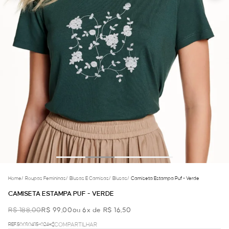
Home
/
Roupas Femininas
/
Blusas E Camisas
/
Blusas
/
Camiseta Estampa Puf - Verde
CAMISETA ESTAMPA PUF - VERDE
R$ 188,00
R$ 99,00
ou 6x de R$ 16,50
REF.50.01.0415-024
COMPARTILHAR