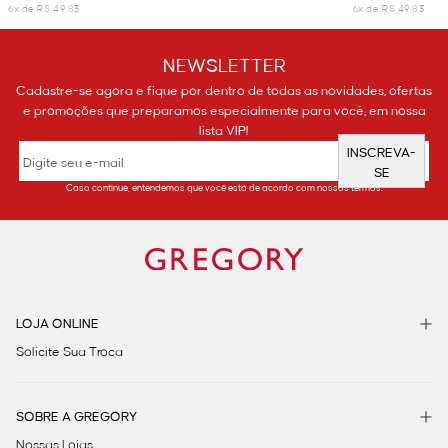
6x de R$ 49,83
6x de R$ 49,83
NEWSLETTER
Cadastre-se agora e fique por dentro de todas as novidades, ofertas
e promoções que preparamos especialmente para você, em nossa
lista VIP!
INSCREVA-
SE
Caso continue, entendemos que você está de acordo com nossos termos.
LOJA ONLINE
Solicite Sua Troca
SOBRE A GREGORY
Nossas Lojas