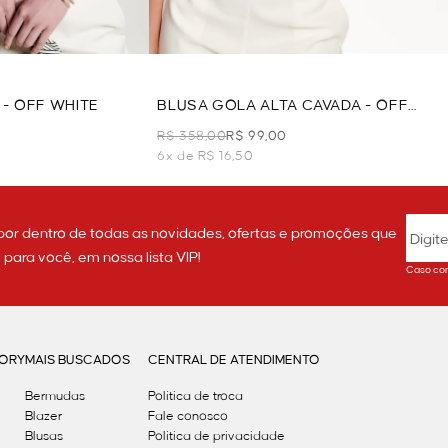
 - OFF WHITE
BLUSA GOLA ALTA CAVADA - OFF
WHITE
R$ 358,00
R$ 99,00
6x de R$ 16,50
por dentro de todas as novidades, ofertas e promoções que
ara você, em nossa lista VIP!
Caso con
GORY
MAIS BUSCADOS
CENTRAL DE ATENDIMENTO
Bermudas
Política de troca
Blazer
Fale conosco
Blusas
Politica de privacidade