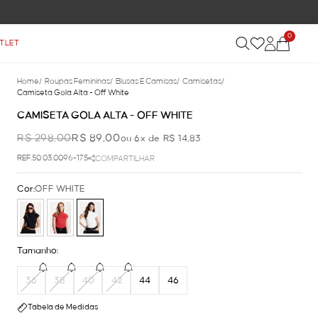
0
TLET
Home
/
Roupas Femininas
/
Blusas E Camisas
/
Camisetas
/
Camiseta Gola Alta - Off White
CAMISETA GOLA ALTA - OFF WHITE
R$ 298,00
R$ 89,00
ou 6x de R$ 14,83
REF.50.03.0096-175
COMPARTILHAR
Cor:
OFF WHITE
Tamanho:
36
38
40
42
44
46
Tabela de Medidas